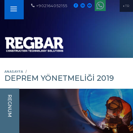
+902164052155
TR
ANASAYFA
DEPREM YÖNETMELIĞI 2019
REGNUM