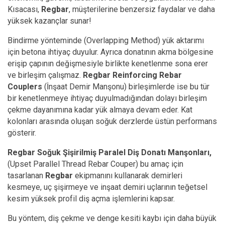
Kısacası,
Regbar
, müşterilerine benzersiz faydalar ve daha
yüksek kazançlar sunar!
Bindirme yönteminde (Overlapping Method) yük aktarımı
için betona ihtiyaç duyulur. Ayrıca donatının akma bölgesine
erişip çapının değişmesiyle birlikte kenetlenme sona erer
ve birleşim çalışmaz.
Regbar
Reinforcing Rebar
Couplers
(İnşaat Demir Manşonu) birleşimlerde ise bu tür
bir kenetlenmeye ihtiyaç duyulmadığından dolayı birleşim
çekme dayanımına kadar yük almaya devam eder. Kat
kolonları arasında oluşan soğuk derzlerde üstün performans
gösterir.
Regbar Soğuk Şişirilmiş Paralel Diş Donatı Manşonları,
(Upset Parallel Thread Rebar Couper) bu amaç için
tasarlanan
Regbar
ekipmanını kullanarak demirleri
kesmeye, uç şişirmeye ve inşaat demiri uçlarının teğetsel
kesim yüksek profil diş açma işlemlerini kapsar.
Bu yöntem, diş çekme ve denge kesiti kaybı için daha büyük