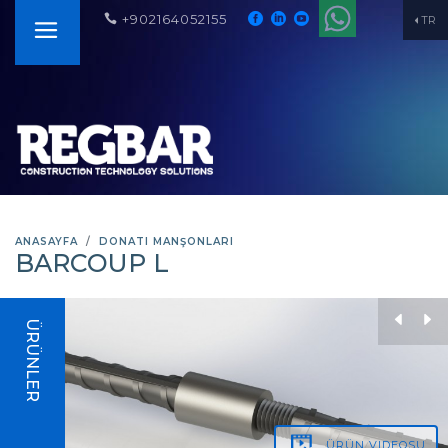
+902164052155
TR
ANASAYFA
DONATI MANŞONLARI
BARCOUP L
ÜRÜNLER
ÜRÜN
VIDEOSU