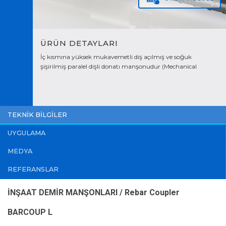
ÜRÜN DETAYLARI
İç kısmına yüksek mukavemetli diş açılmış ve soğuk
şişirilmiş paralel dişli donatı manşonudur (Mechanical
Reinforcement Coupler). Bu yöntemde inşaat demirinin bir
tarafına manşon (Rebar Coupler) boyunun yarısı kadar diş
açılır ve plastik aksesuarla dişler koruma altına alınır. Karşı
tarafa gelecek demire ise manşon boyunun tamamı kadar
diş açılarak manşon, donatının üzerine montajlanır.
TEKNİK BİLGİLER
UYGULAMA
MEDYA
REFERANSLAR
İNŞAAT DEMİR MANŞONLARI / Rebar Coupler
BARCOUP L