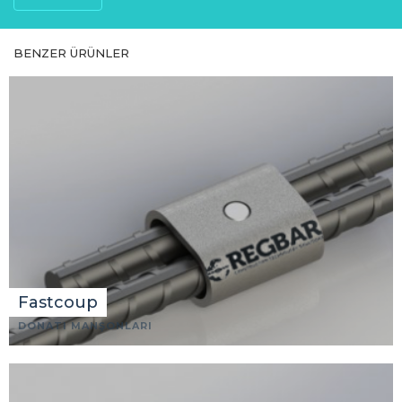
BENZER ÜRÜNLER
Fastcoup
DONATI MANŞONLARI