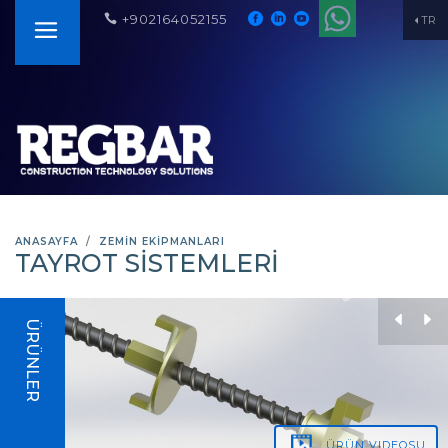
+902164052155
TR
ANASAYFA
ZEMİN EKİPMANLARI
TAYROT SISTEMLERI
ÜRÜNLER
ÜRÜN
VIDEOSU