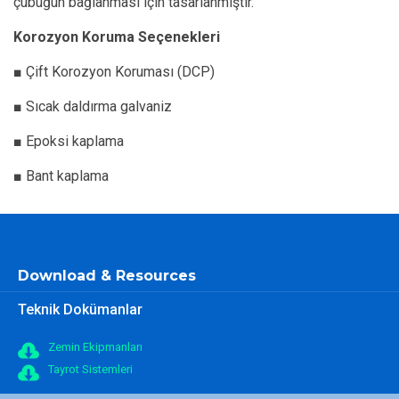
çubuğun bağlanması için tasarlanmıştır.
Korozyon Koruma Seçenekleri
■
Çift Korozyon Koruması (DCP)
■
Sıcak daldırma galvaniz
■
Epoksi kaplama
■
Bant kaplama
Download & Resources
Teknik Dokümanlar
Zemin Ekipmanları
Tayrot Sistemleri