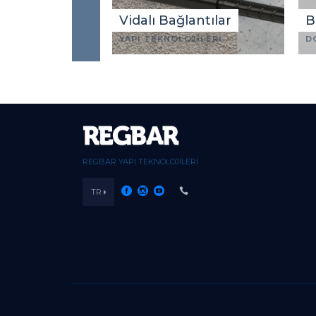
Vidalı Bağlantılar
B
YAPI TEKNOLOJİLERİ
D
REGBAR YAPI TEKNOLOJİLERİ
TR