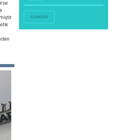
irse
a
iştir.
GÖNDER
etik
meden