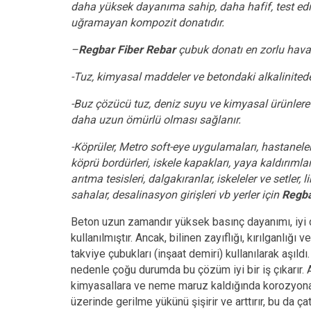
daha yüksek dayanıma sahip, daha hafif, test edi
uğramayan kompozit donatıdır.
–
Regbar Fiber Rebar
çubuk donatı en zorlu hava
-Tuz, kimyasal maddeler ve betondaki alkalinited
-Buz çözücü tuz, deniz suyu ve kimyasal ürünlere
daha uzun ömürlü olması sağlanır.
-Köprüler, Metro soft-eye uygulamaları, hastanelerd
köprü bordürleri, iskele kapakları, yaya kaldırımları
arıtma tesisleri, dalgakıranlar, iskeleler ve setler,
sahalar, desalinasyon girişleri vb yerler için
Regba
Beton uzun zamandır yüksek basınç dayanımı, iyi d
kullanılmıştır. Ancak, bilinen zayıflığı, kırılganlığı
takviye çubukları (inşaat demiri) kullanılarak aşıld
nedenle çoğu durumda bu çözüm iyi bir iş çıkarır. A
kimyasallara ve neme maruz kaldığında korozyona (o
üzerinde gerilme yükünü şişirir ve arttırır, bu da 