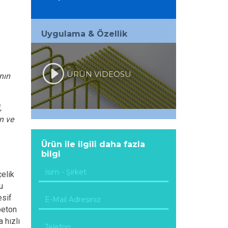
Uygulama & Özellik
ÜRÜN VIDEOSU
nın
,
in ve
Ürün ile ilgili daha fazla
bilgi
çelik
u
esif
beton
 hızlı