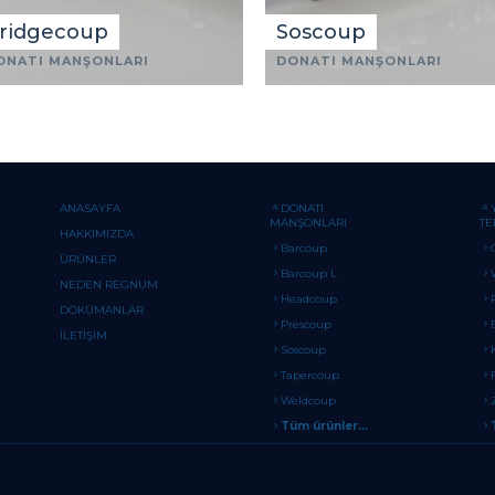
ridgecoup
Soscoup
ONATI MANŞONLARI
DONATI MANŞONLARI
ANASAYFA
DONATI
MANŞONLARI
TE
HAKKIMIZDA
Barcoup
ÜRÜNLER
Barcoup L
NEDEN REGNUM
Headcoup
DOKÜMANLAR
Prescoup
İLETİŞİM
Soscoup
Tapercoup
Weldcoup
Tüm ürünler...