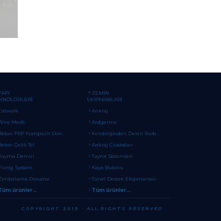
YAPI
ZEMİN
KNOLOJİLERİ
EKİPMANLARI
Catwalk
Ankraj
Wire Mesh
Ardgerme
Rebar FRP Kompozit Donatı
Kendiliğinden Delen İbobulon
Beton Çelik Tel
Ankraj Cıvataları
Kayma Demiri
Tayrot Sistemleri
Fixing System
Kaya Bulonu
Zımbalama Donatısı
Tünel Destek Ekipmanları
Tüm ürünler...
Tüm ürünler...
COPYRIGHT 2019 - ALL RIGHTS RESERVED