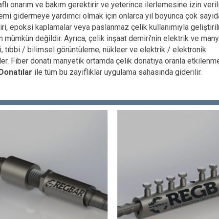
flı onarım ve bakım gerektirir ve yeterince ilerlemesine izin veril
 nemi gidermeye yardımcı olmak için onlarca yıl boyunca çok sayıd
i, epoksi kaplamalar veya paslanmaz çelik kullanımıyla geliştirilm
mkün değildir. Ayrıca, çelik inşaat demiri’nin elektrik ve many
 tıbbi / bilimsel görüntüleme, nükleer ve elektrik / elektronik
nler. Fiber donatı manyetik ortamda çelik donatıya oranla etkilen
Donatılar
ile tüm bu zayıflıklar uygulama sahasında giderilir.