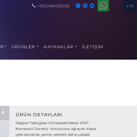
+902164052155
TR
AR?
ÜRÜNLER
KAYNAKLAR
İLETİŞİM
ÜRÜN DETAYLARI
Regbar Fiberglass Composite Rebar (FRP
Kompozit Donatı); korozyona uğrayan klasik
çelik donatılar yerine; çelikten daha yüksek