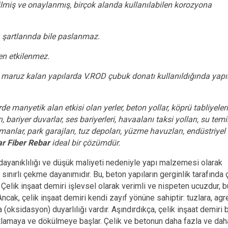
lmiş ve onaylanmış, birçok alanda kullanılabilen korozyona
 şartlarında bile paslanmaz.
en etkilenmez.
 maruz kalan yapılarda V.ROD çubuk donatı kullanıldığında yapı
e manyetik alan etkisi olan yerler, beton yollar, köprü tabliyeleri
, bariyer duvarlar, ses bariyerleri, havaalanı taksi yolları, su tem
 limanlar, park garajları, tuz depoları, yüzme havuzları, endüstriyel
r Fiber Rebar
ideal bir çözümdür.
ayanıklılığı ve düşük maliyeti nedeniyle yapı malzemesi olarak
 ve sınırlı çekme dayanımıdır. Bu, beton yapıların gerginlik tarafında 
ı. Çelik inşaat demiri işlevsel olarak verimli ve nispeten ucuzdur, b
ncak, çelik inşaat demiri kendi zayıf yönüne sahiptir: tuzlara, agr
ksidasyon) duyarlılığı vardır. Aşındırdıkça, çelik inşaat demiri 
çatlamaya ve dökülmeye başlar. Çelik ve betonun daha fazla ve daha