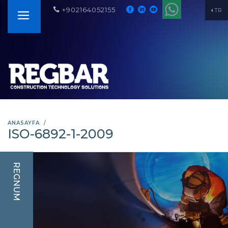
+902164052155
TR
ANASAYFA
ISO-6892-1-2009
REGNUM