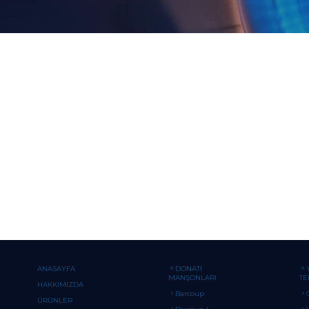
ANASAYFA
DONATI
MANŞONLARI
TE
HAKKIMIZDA
Barcoup
ÜRÜNLER