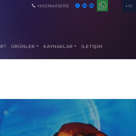
+902164052155
TR
AR?
ÜRÜNLER
KAYNAKLAR
İLETİŞİM