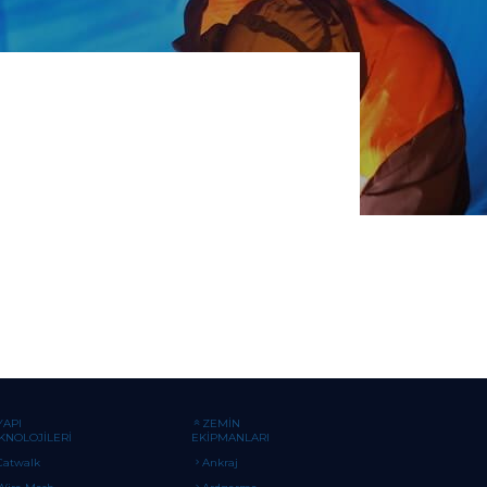
YAPI
ZEMİN
KNOLOJİLERİ
EKİPMANLARI
Catwalk
Ankraj