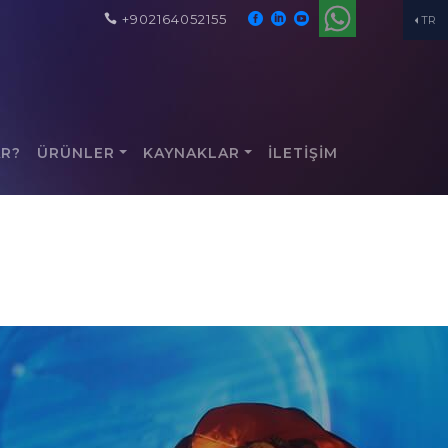
+902164052155
TR
AR?
ÜRÜNLER
KAYNAKLAR
İLETİŞİM