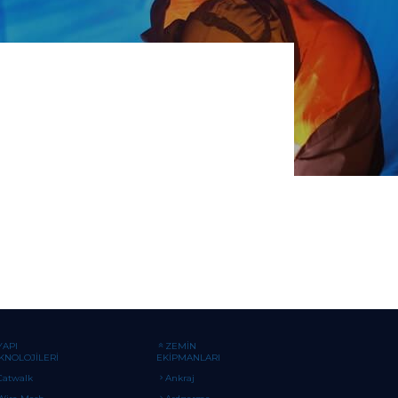
YAPI
ZEMİN
KNOLOJİLERİ
EKİPMANLARI
Catwalk
Ankraj