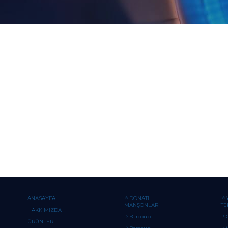
ANASAYFA
DONATI
MANŞONLARI
TE
HAKKIMIZDA
Barcoup
ÜRÜNLER