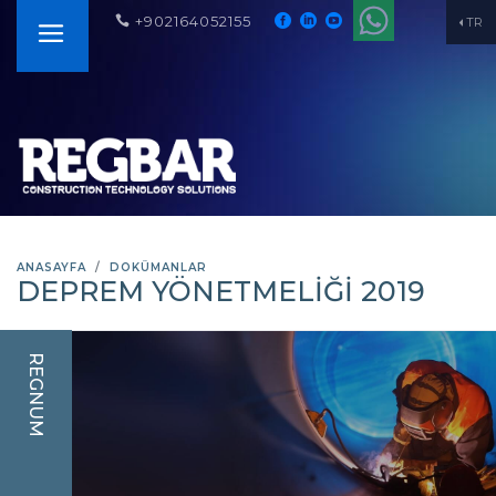
+902164052155
TR
ANASAYFA
DOKÜMANLAR
DEPREM YÖNETMELIĞI 2019
REGNUM