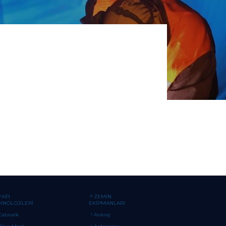
YAPI
ZEMİN
KNOLOJİLERİ
EKİPMANLARI
Catwalk
Ankraj