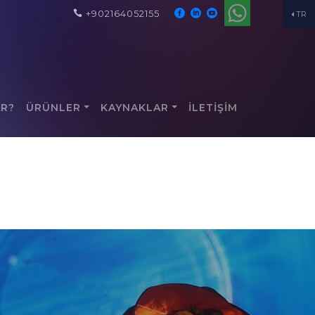
+902164052155
TR
AR?
ÜRÜNLER
KAYNAKLAR
İLETİŞİM