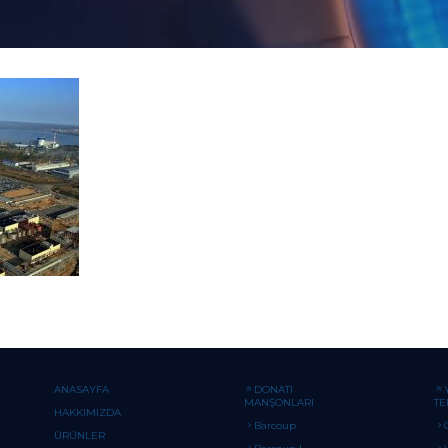
ANASAYFA
DONATI
MANŞONLARI
TE
HAKKIMIZDA
Barcoup
ÜRÜNLER