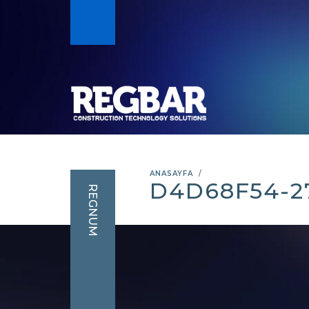
ANASAYFA
D4D68F54-2
REGNUM