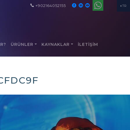
+902164052155
TR
AR?
ÜRÜNLER
KAYNAKLAR
İLETİŞİM
CFDC9F