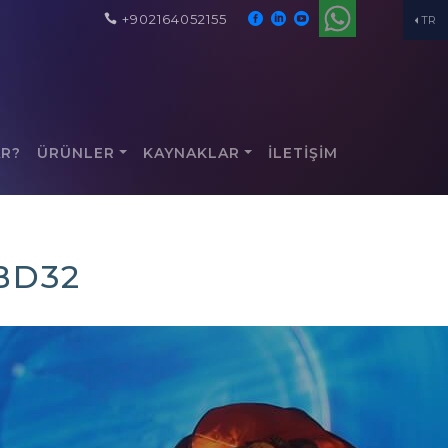
+902164052155
TR
AR?
ÜRÜNLER
KAYNAKLAR
İLETİŞİM
BD32