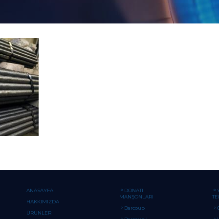
ANASAYFA
DONATI
MANŞONLARI
TE
HAKKIMIZDA
Barcoup
ÜRÜNLER