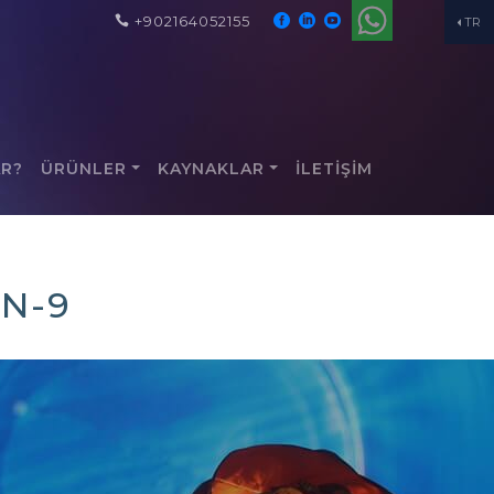
+902164052155
TR
AR?
ÜRÜNLER
KAYNAKLAR
İLETİŞİM
N-9