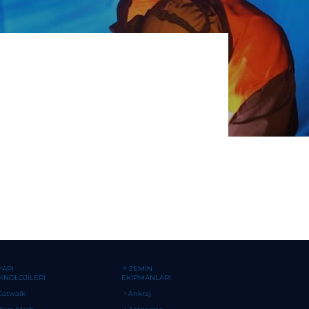
YAPI
ZEMİN
KNOLOJİLERİ
EKİPMANLARI
Catwalk
Ankraj