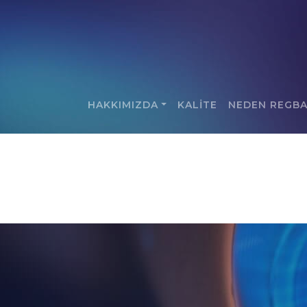
HAKKIMIZDA
KALİTE
NEDEN REGB